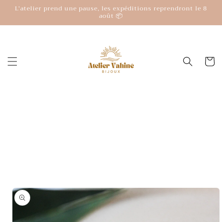
et
L’atelier prend une pause, les expéditions reprendront le 8
passer
août 📦
au
contenu
Panier
Passer aux
informations
produits