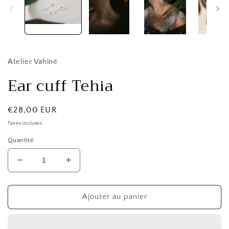
Atelier Vahiné
Ear cuff Tehia
Prix
€28,00 EUR
habituel
Taxes incluses.
Quantité
Réduire
Augmenter
la
la
quantité
quantité
de
de
Ajouter au panier
Ear
Ear
cuff
cuff
Tehia
Tehia