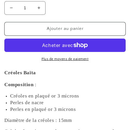
Réduire
Augmenter
la
la
quantité
quantité
de
de
Ajouter au panier
Créoles
Créoles
Baïta
Baïta
Plus de moyens de paiement
Créoles Baïta
Composition
:
Créoles en plaqué or 3 microns
Perles de nacre
Perles en plaqué or 3 microns
Diamètre de la créoles : 15mm