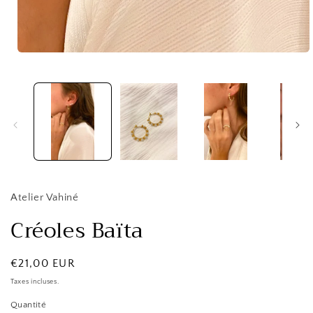
Ouvrir
le
média
1
dans
une
fenêtre
modale
Atelier Vahiné
Créoles Baïta
Prix
€21,00 EUR
habituel
Taxes incluses.
Quantité