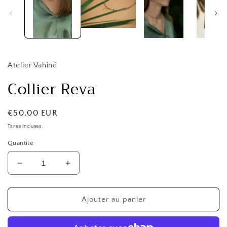
une
fenêtre
modale
Atelier Vahiné
Collier Reva
Prix
€50,00 EUR
habituel
Taxes incluses.
Quantité
Réduire
Augmenter
la
la
quantité
quantité
de
de
Ajouter au panier
Collier
Collier
Reva
Reva