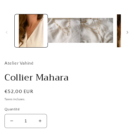
dans
une
fenêtre
modale
Atelier Vahiné
Collier Mahara
Prix
€52,00 EUR
habituel
Taxes incluses.
Quantité
Réduire
Augmenter
la
la