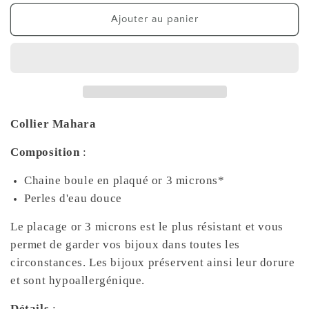
quantité
quantité
de
de
Ajouter au panier
Collier
Collier
Mahara
Mahara
Collier Mahara
Composition
:
Chaine boule en plaqué or 3 microns*
Perles d'eau douce
Le placage or 3 microns est le plus résistant et vous
permet de garder vos bijoux dans toutes les
circonstances. Les bijoux préservent ainsi leur dorure
et sont hypoallergénique.
Détails
: