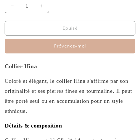
Réduire
Augmenter
la
la
quantité
quantité
de
de
Épuisé
Collier
Collier
Hina
Hina
Prévenez-moi
Collier Hina
Coloré et élégant, le collier Hina s'affirme par son
originalité et ses pierres fines en tourmaline. Il peut
être porté seul ou en accumulation pour un style
ethnique.
Détails & composition