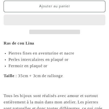
quantité
quantité
de
de
Ajouter au panier
Choker
Choker
Lina
Lina
Ras de cou Lina
Pierres fines en aventurine et nacre
Perles intercalaires en plaqué or
Fermoir en plaqué or
Taille
: 35cm + 3cm de rallonge
Tous les bijoux sont réalisés avec amour et surtout
entièrement à la main dans mon atelier. Les pierres
sont naturelles et donc toutes différentes, ce qui crée