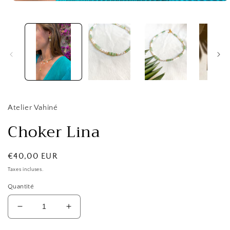
Ouvrir
le
média
1
dans
une
fenêtre
modale
Atelier Vahiné
Choker Lina
Prix
€40,00 EUR
habituel
Taxes incluses.
Quantité
Réduire
Augmenter
la
la