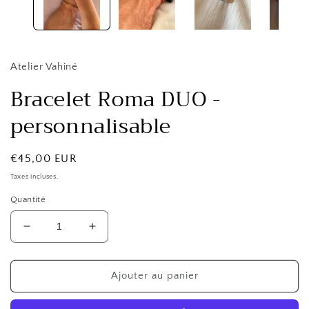
modale
Atelier Vahiné
Bracelet Roma DUO -
personnalisable
Prix
€45,00 EUR
habituel
Taxes incluses.
Quantité
Réduire
Augmenter
la
la
quantité
quantité
de
de
Ajouter au panier
Bracelet
Bracelet
Roma
Roma