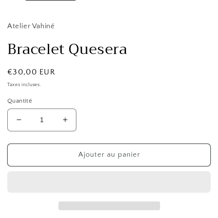
Atelier Vahiné
Bracelet Quesera
Prix
€30,00 EUR
habituel
Taxes incluses.
Quantité
Réduire
Augmenter
la
la
quantité
quantité
de
de
Ajouter au panier
Bracelet
Bracelet
Quesera
Quesera