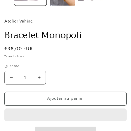
Atelier Vahiné
Bracelet Monopoli
Prix
€38,00 EUR
habituel
Taxes incluses.
Quantité
Réduire
Augmenter
la
la
quantité
quantité
de
de
Ajouter au panier
Bracelet
Bracelet
Monopoli
Monopoli