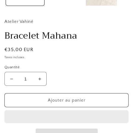
Atelier Vahiné
Bracelet Mahana
Prix
€35,00 EUR
habituel
Taxes incluses.
Quantité
Réduire
Augmenter
la
la
quantité
quantité
de
de
Ajouter au panier
Bracelet
Bracelet
Mahana
Mahana