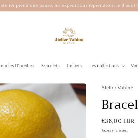
’atelier prend une pause, les expéditions reprendront le 8 août 
Boucles D'oreilles
Bracelets
Colliers
Les collections
Voi
Atelier Vahiné
Brace
Prix
€38,00 EUR
habituel
Taxes incluses.