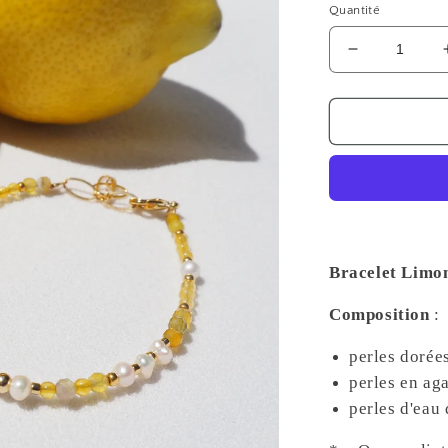
Quantité
Réduire
la
quantité
de
Bracelet
Limoncello
Bracelet Limon
Composition
:
perles dorée
perles en ag
perles d'eau