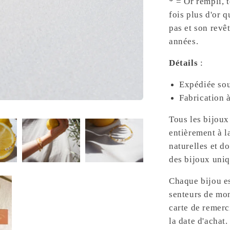
* = Or rempli, 
fois plus d'or 
pas et son revê
années.
Détails
:
Expédiée sou
Fabrication
Tous les bijoux
entièrement à l
naturelles et do
des bijoux uni
Chaque bijou es
senteurs de mo
carte de remerc
la date d'achat