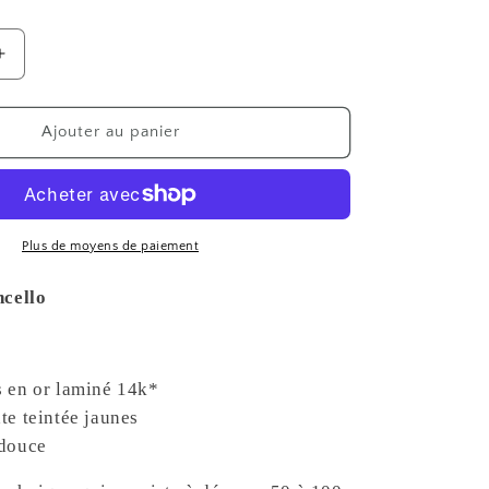
Augmenter
la
quantité
de
Ajouter au panier
Bracelet
Limoncello
Plus de moyens de paiement
cello
s en or laminé 14k*
ate teintée jaunes
 douce