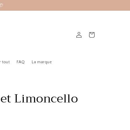
📦
Connexion
Panier
r tout
FAQ
La marque
let Limoncello