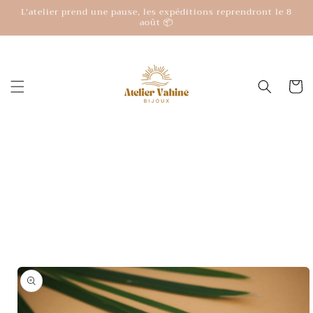
et
L’atelier prend une pause, les expéditions reprendront le 8
passer
août 📦
au
contenu
Panier
Passer aux
informations
produits