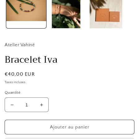
Atelier Vahiné
Bracelet Iva
Prix
€40,00 EUR
habituel
Taxes incluses.
Quantité
Réduire
Augmenter
la
la
quantité
quantité
de
de
Ajouter au panier
Bracelet
Bracelet