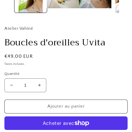
modale
Atelier Vahiné
Boucles d'oreilles Uvita
Prix
€49,00 EUR
habituel
Taxes incluses.
Quantité
Réduire
Augmenter
la
la
quantité
quantité
de
de
Ajouter au panier
Boucles
Boucles
d&#39;oreilles
d&#39;oreilles
Uvita
Uvita