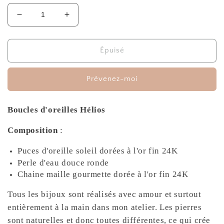
Réduire
Augmenter
la
la
quantité
quantité
de
de
Épuisé
Boucles
Boucles
d&#39;oreilles
d&#39;oreilles
Prévenez-moi
Hélios
Hélios
Boucles d'oreilles Hélios
Composition
:
Puces d'oreille soleil dorées à l'or fin 24K
Perle d'eau douce ronde
Chaine maille gourmette dorée à l'or fin 24K
Tous les bijoux sont réalisés avec amour et surtout
entièrement à la main dans mon atelier. Les pierres
sont naturelles et donc toutes différentes, ce qui crée