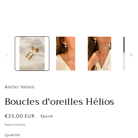
le
média
1
dans
une
fenêtre
modale
Atelier Vahiné
Boucles d'oreilles Hélios
Prix
€35,00 EUR
Épuisé
habituel
Taxes incluses.
Quantité