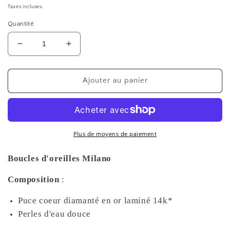
habituel
Taxes incluses.
Quantité
Réduire
Augmenter
la
la
quantité
quantité
de
de
Ajouter au panier
Boucles
Boucles
d&#39;oreilles
d&#39;oreilles
Milano
Milano
-
-
or
or
Plus de moyens de paiement
laminé
laminé
Boucles d'oreilles Milano
Composition
:
Puce coeur diamanté en or laminé 14k*
Perles d'eau douce