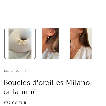
le
média
1
dans
une
fenêtre
modale
Atelier Vahiné
Boucles d'oreilles Milano -
or laminé
Prix
€32,00 EUR