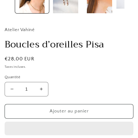
modale
Atelier Vahiné
Boucles d’oreilles Pisa
Prix
€28,00 EUR
habituel
Taxes incluses.
Quantité
Réduire
Augmenter
la
la
quantité
quantité
de
de
Ajouter au panier
Boucles
Boucles
d’oreilles
d’oreilles
Pisa
Pisa