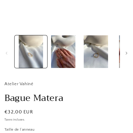
le
média
1
dans
une
fenêtre
modale
Atelier Vahiné
Bague Matera
Prix
€32,00 EUR
habituel
Taxes incluses.
Taille de l’anneau