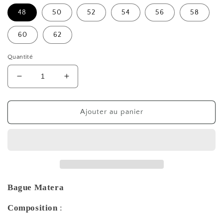
48
50
52
54
56
58
60
62
Quantité
Réduire
Augmenter
la
la
quantité
quantité
de
de
Ajouter au panier
Bague
Bague
Matera
Matera
Bague Matera
Composition
: