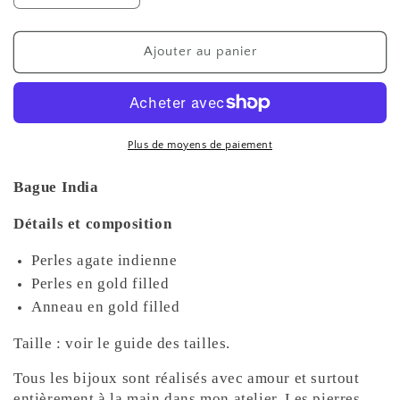
la
la
quantité
quantité
de
de
Ajouter au panier
Bague
Bague
India
India
Plus de moyens de paiement
Bague India
Détails et composition
Perles agate indienne
Perles en gold filled
Anneau en gold filled
Taille : voir le guide des tailles.
Tous les bijoux sont réalisés avec amour et surtout
entièrement à la main dans mon atelier. Les pierres