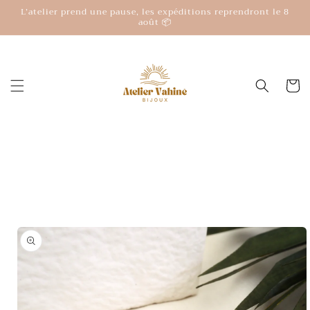
et
L’atelier prend une pause, les expéditions reprendront le 8
passer
août 📦
au
contenu
Panier
Passer aux
informations
produits