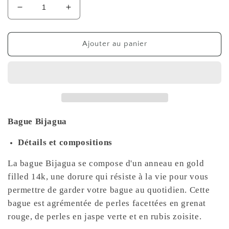
Réduire
Augmenter
la
la
quantité
quantité
de
de
Ajouter au panier
Bague
Bague
Bijagua
Bijagua
Bague Bijagua
Détails et compositions
La bague Bijagua se compose d'un anneau en gold
filled 14k, une dorure qui résiste à la vie pour vous
permettre de garder votre bague au quotidien. Cette
bague est agrémentée de perles facettées en grenat
rouge, de perles en jaspe verte et en rubis zoisite.