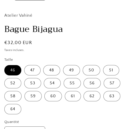
Atelier Vahiné
Bague Bijagua
Prix
€32,00 EUR
habituel
Taxes incluses.
Taille
46
47
48
49
50
51
52
53
54
55
56
57
58
59
60
61
62
63
64
Quantité