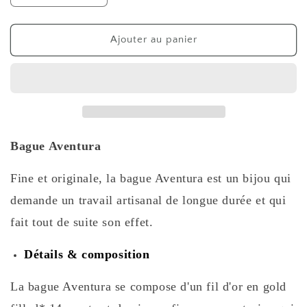
la
la
quantité
quantité
de
de
Ajouter au panier
Bague
Bague
Aventura
Aventura
Bague Aventura
Fine et originale, la bague Aventura est un bijou qui
demande un travail artisanal de longue durée et qui
fait tout de suite son effet.
Détails & composition
La bague Aventura se compose d'un fil d'or en gold