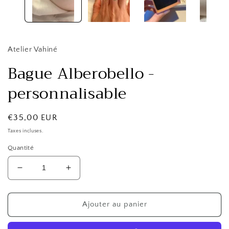
modale
Atelier Vahiné
Bague Alberobello -
personnalisable
Prix
€35,00 EUR
habituel
Taxes incluses.
Quantité
Réduire
Augmenter
la
la
quantité
quantité
de
de
Ajouter au panier
Bague
Bague
Alberobello
Alberobello