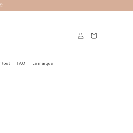
📦
Connexion
Panier
r tout
FAQ
La marque