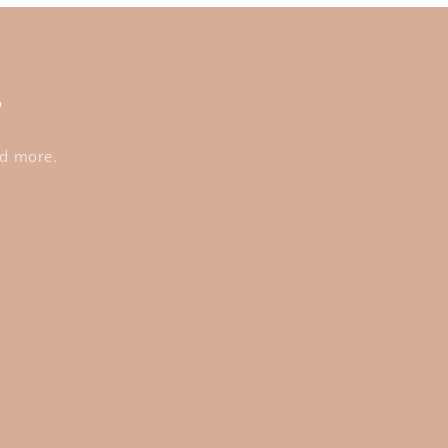
s
nd more.