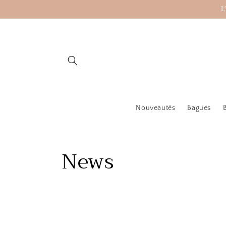
et
L
passer
au
contenu
Nouveautés
Bagues
News