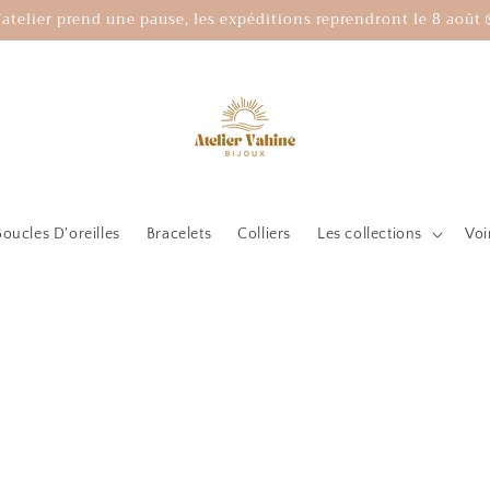
’atelier prend une pause, les expéditions reprendront le 8 août 
Boucles D'oreilles
Bracelets
Colliers
Les collections
Voi